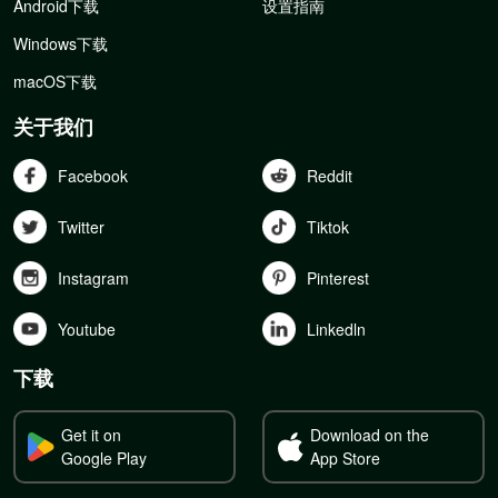
Android下载
设置指南
Windows下载
macOS下载
关于我们
Facebook
Reddit
Twitter
Tiktok
Instagram
Pinterest
Youtube
Linkedln
下载
Get it on
Download on the
Google Play
App Store